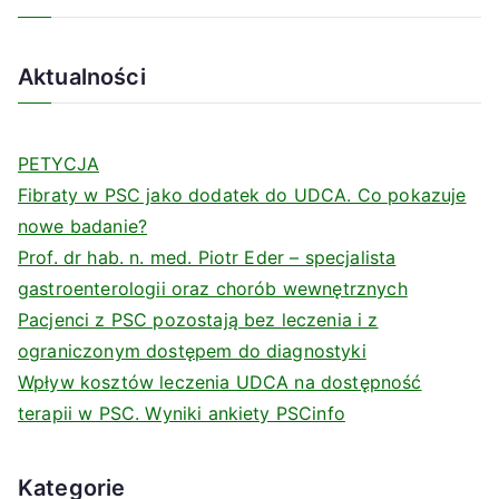
Aktualności
PETYCJA
Fibraty w PSC jako dodatek do UDCA. Co pokazuje
nowe badanie?
Prof. dr hab. n. med. Piotr Eder – specjalista
gastroenterologii oraz chorób wewnętrznych
Pacjenci z PSC pozostają bez leczenia i z
ograniczonym dostępem do diagnostyki
Wpływ kosztów leczenia UDCA na dostępność
terapii w PSC. Wyniki ankiety PSCinfo
Kategorie