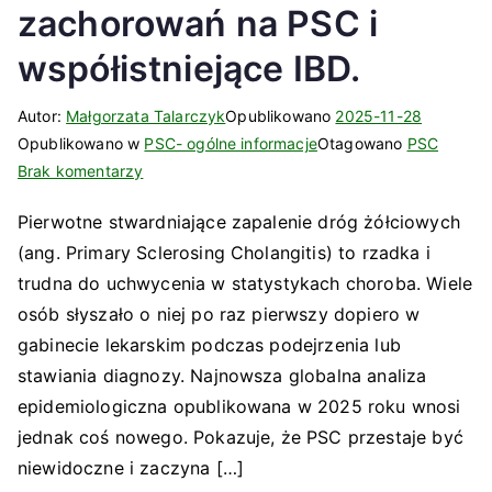
zachorowań na PSC i
współistniejące IBD.
Autor:
Małgorzata Talarczyk
Opublikowano
2025-11-28
Opublikowano w
PSC- ogólne informacje
Otagowano
PSC
do
Brak komentarzy
Rosnąca
Pierwotne stwardniające zapalenie dróg żółciowych
liczba
(ang. Primary Sclerosing Cholangitis) to rzadka i
zachorowań
na
trudna do uchwycenia w statystykach choroba. Wiele
PSC
osób słyszało o niej po raz pierwszy dopiero w
i
gabinecie lekarskim podczas podejrzenia lub
współistniejące
stawiania diagnozy. Najnowsza globalna analiza
IBD.
epidemiologiczna opublikowana w 2025 roku wnosi
jednak coś nowego. Pokazuje, że PSC przestaje być
niewidoczne i zaczyna […]